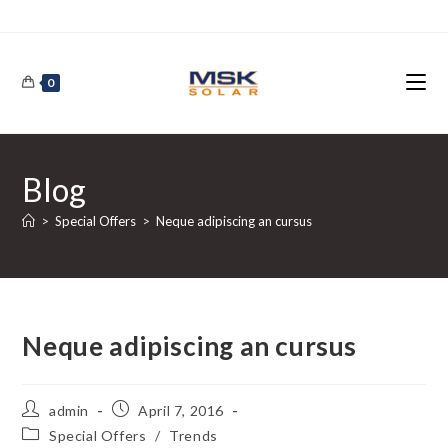
Skip
to
content
0
Blog
>
Special Offers
>
Neque adipiscing an cursus
Neque adipiscing an cursus
Post
Post
admin
April 7, 2016
author:
published:
Post
Special Offers
/
Trends