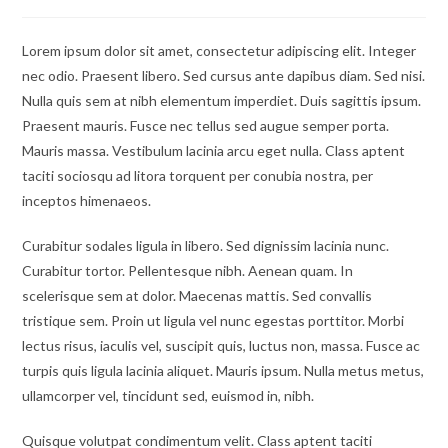
category:
Lorem ipsum dolor sit amet, consectetur adipiscing elit. Integer
nec odio. Praesent libero. Sed cursus ante dapibus diam. Sed nisi.
Nulla quis sem at nibh elementum imperdiet. Duis sagittis ipsum.
Praesent mauris. Fusce nec tellus sed augue semper porta.
Mauris massa. Vestibulum lacinia arcu eget nulla. Class aptent
taciti sociosqu ad litora torquent per conubia nostra, per
inceptos himenaeos.
Curabitur sodales ligula in libero. Sed dignissim lacinia nunc.
Curabitur tortor. Pellentesque nibh. Aenean quam. In
scelerisque sem at dolor. Maecenas mattis. Sed convallis
tristique sem. Proin ut ligula vel nunc egestas porttitor. Morbi
lectus risus, iaculis vel, suscipit quis, luctus non, massa. Fusce ac
turpis quis ligula lacinia aliquet. Mauris ipsum. Nulla metus metus,
ullamcorper vel, tincidunt sed, euismod in, nibh.
Quisque volutpat condimentum velit. Class aptent taciti