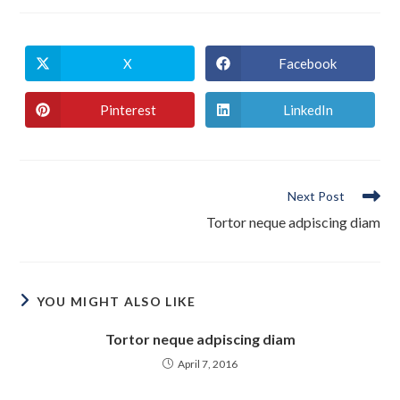
X
Facebook
Opens
Opens
in
in
a
a
new
new
Pinterest
LinkedIn
Opens
Opens
window
window
in
in
a
a
new
new
window
window
Read
Next Post
more
Tortor neque adpiscing diam
articles
YOU MIGHT ALSO LIKE
Tortor neque adpiscing diam
April 7, 2016